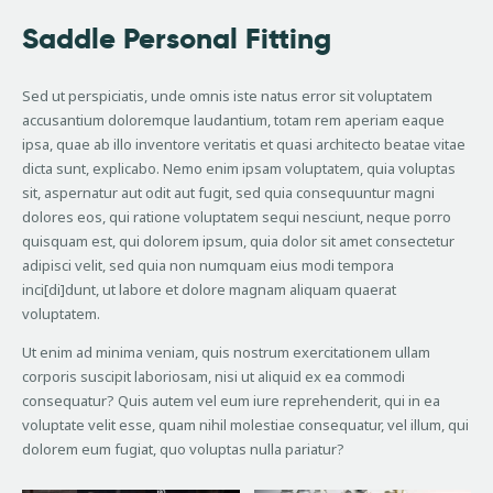
Saddle Personal Fitting
Sed ut perspiciatis, unde omnis iste natus error sit voluptatem
accusantium doloremque laudantium, totam rem aperiam eaque
ipsa, quae ab illo inventore veritatis et quasi architecto beatae vitae
dicta sunt, explicabo. Nemo enim ipsam voluptatem, quia voluptas
sit, aspernatur aut odit aut fugit, sed quia consequuntur magni
dolores eos, qui ratione voluptatem sequi nesciunt, neque porro
quisquam est, qui dolorem ipsum, quia dolor sit amet consectetur
adipisci velit, sed quia non numquam eius modi tempora
inci[di]dunt, ut labore et dolore magnam aliquam quaerat
voluptatem.
Ut enim ad minima veniam, quis nostrum exercitationem ullam
corporis suscipit laboriosam, nisi ut aliquid ex ea commodi
consequatur? Quis autem vel eum iure reprehenderit, qui in ea
voluptate velit esse, quam nihil molestiae consequatur, vel illum, qui
dolorem eum fugiat, quo voluptas nulla pariatur?