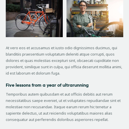
At vero eos et accusamus et iusto odio dignissimos ducimus, qui
blanditiis praesentium voluptatum deleniti atque corrupti, quos
dolores et quas molestias excepturi sint, obcaecati cupiditate non
provident, similique sunt in culpa, qui officia deserunt mollitia animi,
id est laborum et dolorum fuga.
Five lessons from a year of ultrarunning
Temporibus autem quibusdam et aut officiis debitis aut rerum
necessitatibus saepe eveniet, ut et voluptates repudiandae sint et
molestiae non recusandae. Itaque earum rerum hic tenetur a
sapiente delectus, ut aut reiciendis voluptatibus maiores alias
consequatur aut perferendis doloribus asperiores repellat.