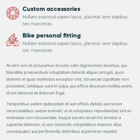
Custom accessories
Nullam euismod sapien lacus, placerat sem dapibus
nec maecenas.
Bike personal fitting
Nullam euismod sapien lacus, placerat sem dapibus
nec maecenas.
At vero eos et accusamus et iusto odio dignissimos ducimus, qui
blanditiis praesentium voluptatum deleniti atque corrupti, quos
dolores et quas molestias excepturi sint, obcaecati cupiditate non
provident, similique sunt in culpa, qui officia deserunt mollitia animi,
id est laborum et dolorum fuga.
Temporibus autem quibusdam et aut officiis debitis aut rerum
necessitatibus saepe eveniet, ut et voluptates repudiandae sint et
molestiae non recusandae. Itaque earum rerum hic tenetur a
sapiente delectus, ut aut reiciendis voluptatibus maiores alias
consequatur aut perferendis doloribus asperiores repellat.