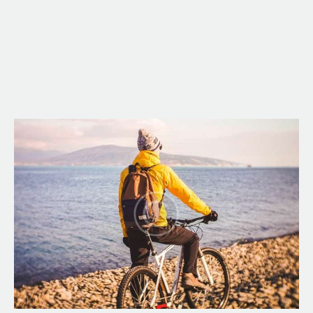
Book
Ashland Mounta
Shuttle
Bike Shop, Repair 
Here
Home
Shuttles
Rental Bikes
Sale Bikes
Services
About Us
Accommodatio