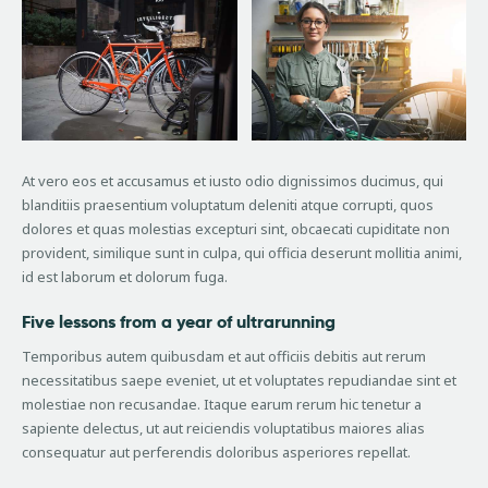
At vero eos et accusamus et iusto odio dignissimos ducimus, qui
blanditiis praesentium voluptatum deleniti atque corrupti, quos
dolores et quas molestias excepturi sint, obcaecati cupiditate non
provident, similique sunt in culpa, qui officia deserunt mollitia animi,
id est laborum et dolorum fuga.
Five lessons from a year of ultrarunning
Temporibus autem quibusdam et aut officiis debitis aut rerum
necessitatibus saepe eveniet, ut et voluptates repudiandae sint et
molestiae non recusandae. Itaque earum rerum hic tenetur a
sapiente delectus, ut aut reiciendis voluptatibus maiores alias
consequatur aut perferendis doloribus asperiores repellat.