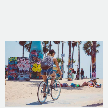
Book
Ashland Mounta
Shuttle
Bike Shop, Repair 
Here
Home
Shuttles
Rental Bikes
Sale Bikes
Services
About Us
Accommodatio