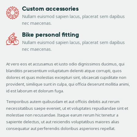
Custom accessories
Nullam euismod sapien lacus, placerat sem dapibus
nec maecenas.
Bike personal fitting
Nullam euismod sapien lacus, placerat sem dapibus
nec maecenas.
At vero eos et accusamus et iusto odio dignissimos ducimus, qui
blanditiis praesentium voluptatum deleniti atque corrupti, quos
dolores et quas molestias excepturi sint, obcaecati cupiditate non
provident, similique sunt in culpa, qui officia deserunt mollitia animi,
id est laborum et dolorum fuga.
Temporibus autem quibusdam et aut officiis debitis aut rerum
necessitatibus saepe eveniet, ut et voluptates repudiandae sint et
molestiae non recusandae. Itaque earum rerum hic tenetur a
sapiente delectus, ut aut reiciendis voluptatibus maiores alias
consequatur aut perferendis doloribus asperiores repellat.