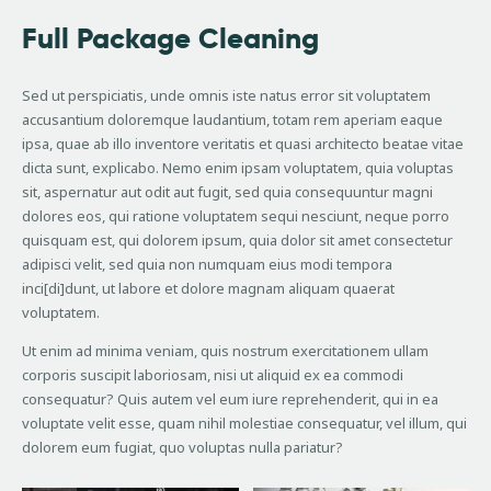
Full Package Cleaning
Sed ut perspiciatis, unde omnis iste natus error sit voluptatem
accusantium doloremque laudantium, totam rem aperiam eaque
ipsa, quae ab illo inventore veritatis et quasi architecto beatae vitae
dicta sunt, explicabo. Nemo enim ipsam voluptatem, quia voluptas
sit, aspernatur aut odit aut fugit, sed quia consequuntur magni
dolores eos, qui ratione voluptatem sequi nesciunt, neque porro
quisquam est, qui dolorem ipsum, quia dolor sit amet consectetur
adipisci velit, sed quia non numquam eius modi tempora
inci[di]dunt, ut labore et dolore magnam aliquam quaerat
voluptatem.
Ut enim ad minima veniam, quis nostrum exercitationem ullam
corporis suscipit laboriosam, nisi ut aliquid ex ea commodi
consequatur? Quis autem vel eum iure reprehenderit, qui in ea
voluptate velit esse, quam nihil molestiae consequatur, vel illum, qui
dolorem eum fugiat, quo voluptas nulla pariatur?