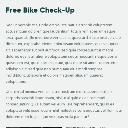
Free Bike Check-Up
Sed ut perspiciatis, unde omnis iste natus error sit voluptatem
accusantium doloremque laudantium, totam rem aperiam eaque
ipsa, quae ab illo inventore veritatis et quasi architecto beatae vitae
dicta sunt, explicabo. Nemo enim ipsam voluptatem, quia voluptas
sit, aspernatur aut odit aut fugit, sed quia consequuntur magni
dolores eos, qui ratione voluptatem sequi nesciunt, neque porro
quisquam est, qui dolorem ipsum, quia dolor sit amet consectetur
adipisci velit, sed quia non numquam eius modi tempora
inci[di]dunt, ut labore et dolore magnam aliquam quaerat
voluptatem.
Ut enim ad minima veniam, quis nostrum exercitationem ullam
corporis suscipit laboriosam, nisi ut aliquid ex ea commodi
consequatur? Quis autem vel eum iure reprehenderit, qui in ea
voluptate velit esse, quam nihil molestiae consequatur, vel illum, qui
dolorem eum fugiat, quo voluptas nulla pariatur?