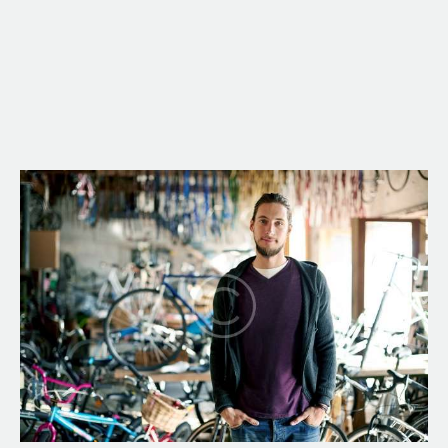
Book
Ashland Mounta
Shuttle
Bike Shop, Repair 
Here
Home
Shuttles
Rental Bikes
Sale Bikes
Services
About Us
Accommodatio