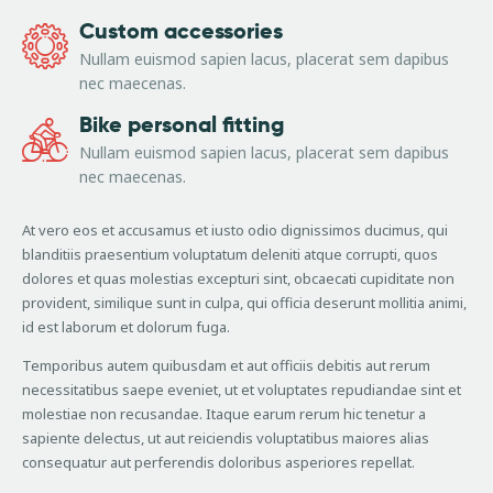
Custom accessories
Nullam euismod sapien lacus, placerat sem dapibus
nec maecenas.
Bike personal fitting
Nullam euismod sapien lacus, placerat sem dapibus
nec maecenas.
At vero eos et accusamus et iusto odio dignissimos ducimus, qui
blanditiis praesentium voluptatum deleniti atque corrupti, quos
dolores et quas molestias excepturi sint, obcaecati cupiditate non
provident, similique sunt in culpa, qui officia deserunt mollitia animi,
id est laborum et dolorum fuga.
Temporibus autem quibusdam et aut officiis debitis aut rerum
necessitatibus saepe eveniet, ut et voluptates repudiandae sint et
molestiae non recusandae. Itaque earum rerum hic tenetur a
sapiente delectus, ut aut reiciendis voluptatibus maiores alias
consequatur aut perferendis doloribus asperiores repellat.