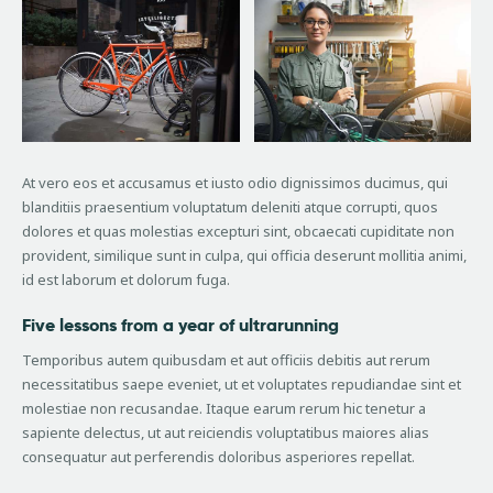
At vero eos et accusamus et iusto odio dignissimos ducimus, qui
blanditiis praesentium voluptatum deleniti atque corrupti, quos
dolores et quas molestias excepturi sint, obcaecati cupiditate non
provident, similique sunt in culpa, qui officia deserunt mollitia animi,
id est laborum et dolorum fuga.
Five lessons from a year of ultrarunning
Temporibus autem quibusdam et aut officiis debitis aut rerum
necessitatibus saepe eveniet, ut et voluptates repudiandae sint et
molestiae non recusandae. Itaque earum rerum hic tenetur a
sapiente delectus, ut aut reiciendis voluptatibus maiores alias
consequatur aut perferendis doloribus asperiores repellat.