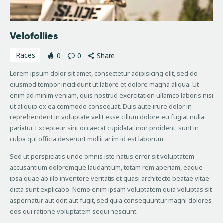
Velofollies
Races
0
0
Share
Lorem ipsum dolor sit amet, consectetur adipisicing elit, sed do
eiusmod tempor incididunt ut labore et dolore magna aliqua. Ut
enim ad minim veniam, quis nostrud exercitation ullamco laboris nisi
ut aliquip ex ea commodo consequat. Duis aute irure dolor in
reprehenderit in voluptate velit esse cillum dolore eu fugiat nulla
pariatur. Excepteur sint occaecat cupidatat non proident, sunt in
culpa qui officia deserunt mollit anim id est laborum.
Sed ut perspiciatis unde omnis iste natus error sit voluptatem
accusantium doloremque laudantium, totam rem aperiam, eaque
ipsa quae ab illo inventore veritatis et quasi architecto beatae vitae
dicta sunt explicabo. Nemo enim ipsam voluptatem quia voluptas sit
aspernatur aut odit aut fugit, sed quia consequuntur magni dolores
eos qui ratione voluptatem sequi nesciunt.