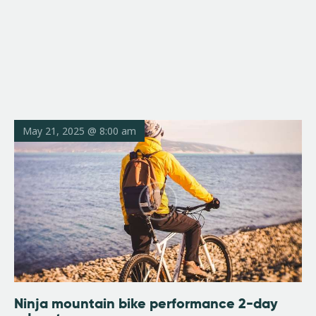
Book
Ashland Mounta
Shuttle
Bike Shop, Repair 
Here
Home
Shuttles
Rental Bikes
May 21, 2025 @ 8:00 am
Sale Bikes
Services
About Us
Accommodatio
Ninja mountain bike performance 2-day