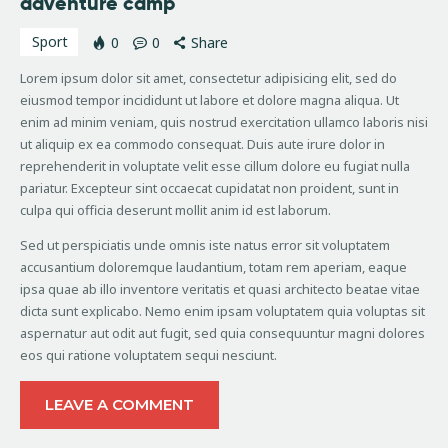
adventure camp
Sport
0
0
Share
Lorem ipsum dolor sit amet, consectetur adipisicing elit, sed do
eiusmod tempor incididunt ut labore et dolore magna aliqua. Ut
enim ad minim veniam, quis nostrud exercitation ullamco laboris nisi
ut aliquip ex ea commodo consequat. Duis aute irure dolor in
reprehenderit in voluptate velit esse cillum dolore eu fugiat nulla
pariatur. Excepteur sint occaecat cupidatat non proident, sunt in
culpa qui officia deserunt mollit anim id est laborum.
Sed ut perspiciatis unde omnis iste natus error sit voluptatem
accusantium doloremque laudantium, totam rem aperiam, eaque
ipsa quae ab illo inventore veritatis et quasi architecto beatae vitae
dicta sunt explicabo. Nemo enim ipsam voluptatem quia voluptas sit
aspernatur aut odit aut fugit, sed quia consequuntur magni dolores
eos qui ratione voluptatem sequi nesciunt.
LEAVE A COMMENT